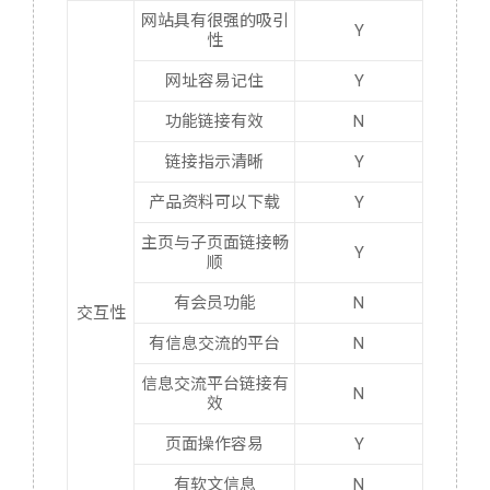
网站具有很强的吸引
Y
性
网址容易记住
Y
功能链接有效
N
链接指示清晰
Y
产品资料可以下载
Y
主页与子页面链接畅
Y
顺
有会员功能
N
交互性
有信息交流的平台
N
信息交流平台链接有
N
效
页面操作容易
Y
有软文信息
N