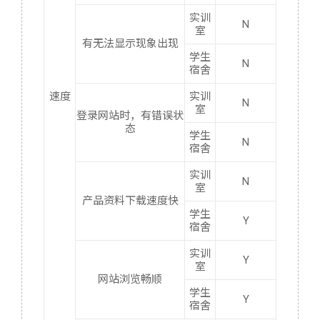
实训
N
室
有无法显示现象出现
学生
N
宿舍
速度
实训
N
室
登录网站时，有错误状
态
学生
N
宿舍
实训
N
室
产品资料下载速度快
学生
Y
宿舍
实训
Y
室
网站浏览畅顺
学生
Y
宿舍