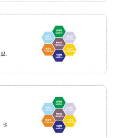
绍型、
，也