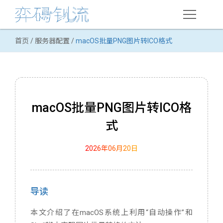
首页
/
服务器配置
/
macOS批量PNG图片转ICO格式
在线课程
网络推广
搜索引擎优化(SEO)
macOS批量PNG图片转ICO格
用户体验优化
式
案例分析
2026年06月20日
顺德职大课程
Web技术
导读
HTML语言
本文介绍了在macOS系统上利用“自动操作”和
域名