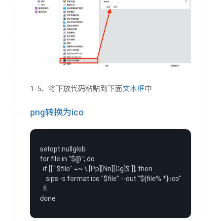
1-5、将下放代码粘贴到下面
文本框
中
png转换为ico
setopt nullglob

for file in "$@"; do

  if [[ "$file" =~ \.[Pp][Nn][Gg]$ ]]; then

    sips -s format ico "$file" --out "${file%.*}.ico"

  fi

done