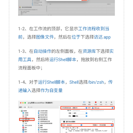
1-2、在工作流的顶部，它显示
工作流程收到当
前
，选择
图像文件
，然后在
位于
下选择
访达.app
1-3、在
自动操作
的左侧面板，在
资源库
下选择
实
用工具
，然后将
运行Shell脚本
，拖放到右侧工作
流程面板中；
1-4、对于
运行Shell脚本
，
Shell
选择
/bin/zsh
，
传
递输入
选择
作为自变量