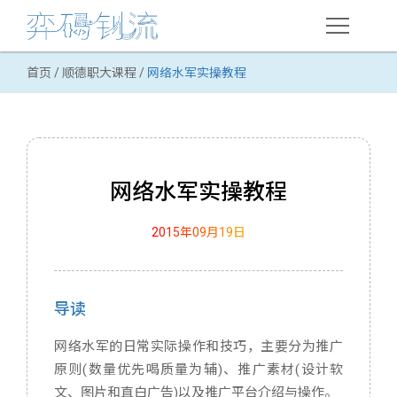
首页
/
顺德职大课程
/
网络水军实操教程
在线课程
网络推广
搜索引擎优化(SEO)
网络水军实操教程
用户体验优化
2015年09月19日
案例分析
顺德职大课程
导读
Web技术
网络水军的日常实际操作和技巧，主要分为推广
HTML语言
原则(数量优先喝质量为辅)、推广素材(设计软
文、图片和直白广告)以及推广平台介绍与操作。
域名